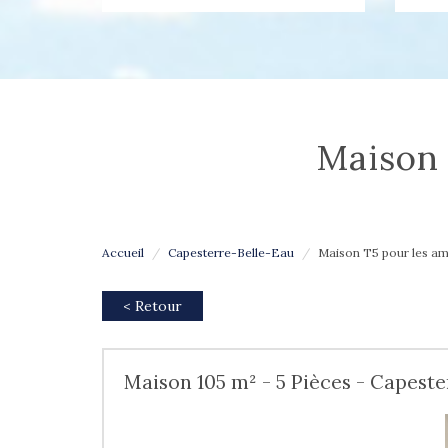
maiso
Accueil
Capesterre-Belle-Eau
Maison T5 pour les am
< Retour
Maison 105 m² - 5 Pièces - Capeste