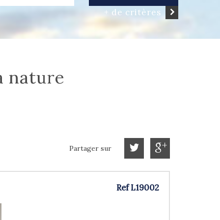
+ de critères
a nature
Partager sur
Ref L19002