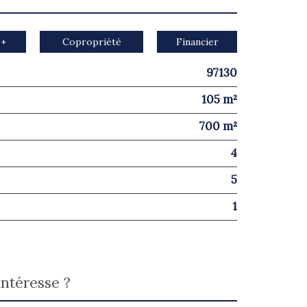
 +
Copropriété
Financier
97130
105 m²
700 m²
4
5
1
intéresse ?