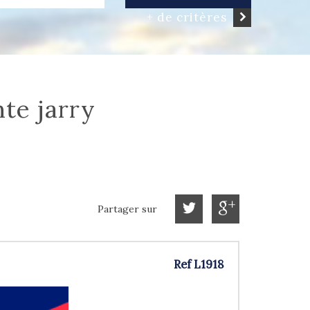
+ de critères
nte jarry
Partager sur
Ref L1918