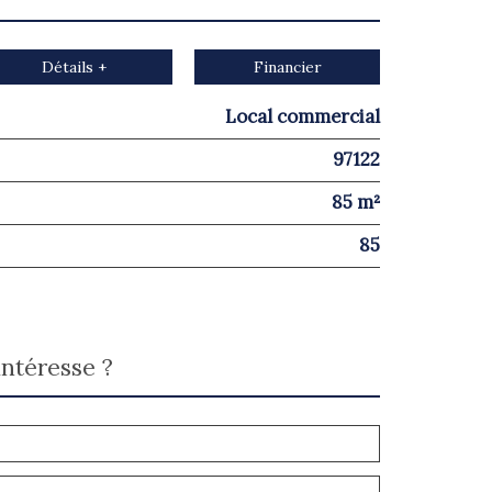
Détails +
Financier
Local commercial
97122
85 m²
85
intéresse ?