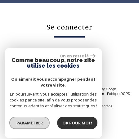
se connecter
On en reste là
Espace propriétaire
Comme beaucoup, notre site
utilise les cookies
On aimerait vous accompagner pendant
votre visite.
© 2026 | Tous droits réservés | Traduction powered by Google
En poursuivant, vous acceptez l'utilisation des
Plan du site
-
Mentions légales
-
Nos honoraires
-
Liens
-
Admin
-
Politique RGPD
cookies par ce site, afin de vous proposer des
Site internet compatible multi-supports,
contenus adaptés et réaliser des statistiques !
un seul site adaptable à tous les types d'écrans.
PARAMÉTRER
OK POUR MOI !