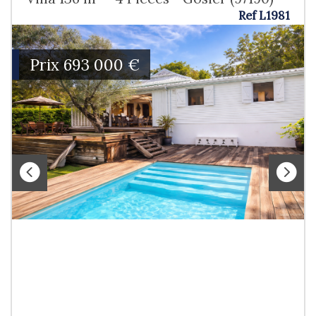
Ref L1981
Prix
693 000
€