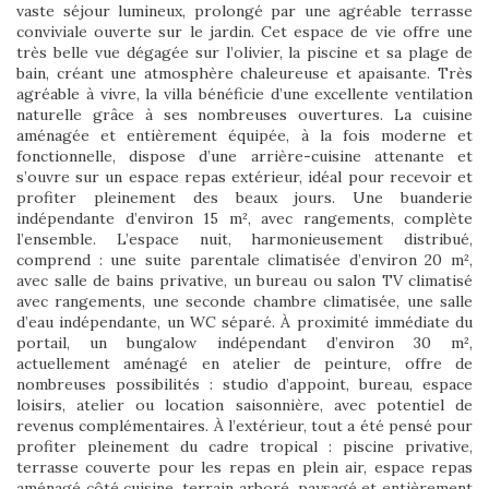
vaste séjour lumineux, prolongé par une agréable terrasse
conviviale ouverte sur le jardin. Cet espace de vie offre une
très belle vue dégagée sur l’olivier, la piscine et sa plage de
bain, créant une atmosphère chaleureuse et apaisante. Très
agréable à vivre, la villa bénéficie d’une excellente ventilation
naturelle grâce à ses nombreuses ouvertures. La cuisine
aménagée et entièrement équipée, à la fois moderne et
fonctionnelle, dispose d’une arrière-cuisine attenante et
s’ouvre sur un espace repas extérieur, idéal pour recevoir et
profiter pleinement des beaux jours. Une buanderie
indépendante d’environ 15 m², avec rangements, complète
l’ensemble. L’espace nuit, harmonieusement distribué,
comprend : une suite parentale climatisée d’environ 20 m²,
avec salle de bains privative, un bureau ou salon TV climatisé
avec rangements, une seconde chambre climatisée, une salle
d’eau indépendante, un WC séparé. À proximité immédiate du
portail, un bungalow indépendant d’environ 30 m²,
actuellement aménagé en atelier de peinture, offre de
nombreuses possibilités : studio d’appoint, bureau, espace
loisirs, atelier ou location saisonnière, avec potentiel de
revenus complémentaires. À l’extérieur, tout a été pensé pour
profiter pleinement du cadre tropical : piscine privative,
terrasse couverte pour les repas en plein air, espace repas
aménagé côté cuisine, terrain arboré, paysagé et entièrement